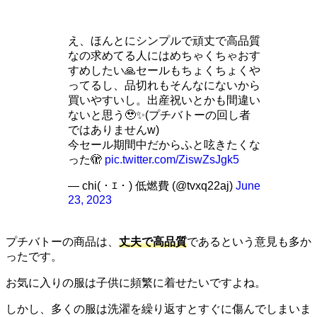
え、ほんとにシンプルで頑丈で高品質
なの求めてる人にはめちゃくちゃおす
すめしたい🙏セールもちょくちょくや
ってるし、品切れもそんなにないから
買いやすいし。出産祝いとかも間違い
ないと思う🥹✨(プチバトーの回し者
ではありませんw)
今セール期間中だからふと呟きたくな
った🫣
pic.twitter.com/ZiswZsJgk5
— chi(・ｴ・) 低燃費 (@tvxq22aj)
June
23, 2023
プチバトーの商品は、
丈夫で高品質
であるという意見も多か
ったです。
お気に入りの服は子供に頻繁に着せたいですよね。
しかし、多くの服は洗濯を繰り返すとすぐに傷んでしまいま