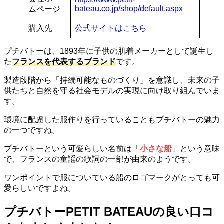
bateau.co.jp/shop/default.aspx
ムページ
購入先
公式サイトはこちら
プチバトーは、1893年に子供の肌着メーカーとして誕生し
た
フランスを代表するブランド
です。
製造段階から「持続可能なものづくり」を意識し、未来の子
供たちと自然を守る社会モデルの実現に向け取り組んでいま
す。
環境に配慮した服作りを行っていることもプチバトーの魅力
の一つですね。
プチバトーという可愛らしい名前は「
小さな船
」という意味
で、フランスの童謡の歌詞の一部が由来のようです。
ワンポイントで服についている船のロゴマークがとっても可
愛らしいですよね。
プチバトーPETIT BATEAUの良い口コ