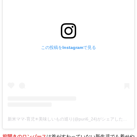
この投稿をInstagramで見る
新米ママ-育児✳美味しいもの巡り(@puri6_24)がシェアした投稿
前開きのロンパース
は首がすわっていない新生児でも着せや